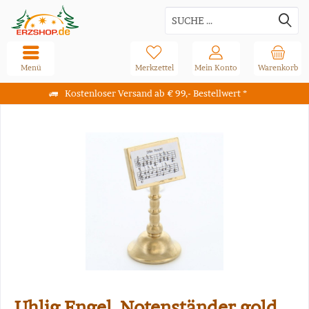
Menü
Merkzettel
Mein Konto
Warenkorb
Kostenloser Versand ab € 99,- Bestellwert *
Uhlig Engel, Notenständer gold