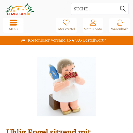
Menü
Merkzettel
Mein Konto
Warenkorb
Kostenloser Versand ab € 99,- Bestellwert *
Uhlig Engel sitzend mit