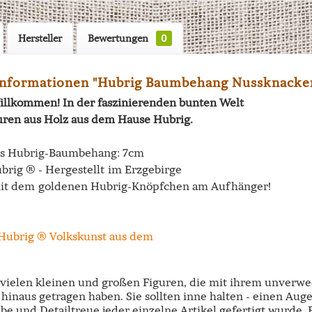
Hersteller
Bewertungen
0
nformationen "Hubrig Baumbehang Nussknacke
illkommen! In der faszinierenden bunten Welt
uren aus Holz aus dem Hause Hubrig.
es Hubrig-Baumbehang: 7cm
brig ® - Hergestellt im Erzgebirge
it dem goldenen Hubrig-Knöpfchen am Aufhänger!
e vielen kleinen und großen Figuren, die mit ihrem unverw
hinaus getragen haben. Sie sollten inne halten - einen Aug
ebe und Detailtreue jeder einzelne Artikel gefertigt wurde.