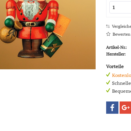
Vergleich
Bewerten
Artikel-Nr.:
Hersteller:
Vorteile
Kostenlo
Schnell
Bequeme