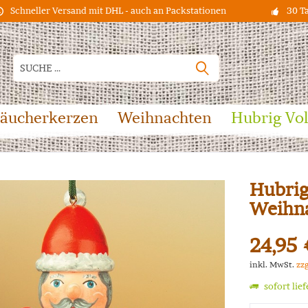
Schneller Versand mit DHL - auch an Packstationen
30 T
äucherkerzen
Weihnachten
Hubrig Vo
Hubri
Weihn
24,95 
inkl. MwSt.
zz
sofort lie