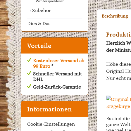
Winterspieldosen
Zubehör
Beschreibung
Dies & Das
Produkti
Herzlich W
Vorteile
der Miniat
Kostenloser Versand ab
Höhe dies
99 Euro
*
Original Hu
Schneller Versand mit
Nur echt m
DHL
Geld-Zurück-Garantie
Informationen
Es sind di
Cookie-Einstellungen
ganze Welt 
wie viel Li