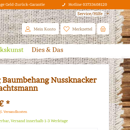
age Geld-Zurück-Garantie
Hotline 03733608120
Service/Hilfe
Mein Konto
Merkzettel
lkskunst
Dies & Das
g Baumbehang Nussknacker
achtsmann
€ *
gl. Versandkosten
ferbar, Versand innerhalb 1-3 Werktage