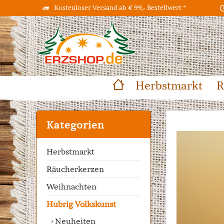
Kostenloser Versand ab € 99,- Bestellwert *
Herbstmarkt
R
Kategorien
Herbstmarkt
Räucherkerzen
Weihnachten
Hubrig Volkskunst
Neuheiten