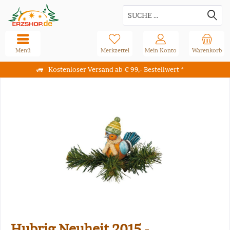
Menü
Merkzettel
Mein Konto
Warenkorb
Kostenloser Versand ab € 99,- Bestellwert *
Hubrig Neuheit 2015 -