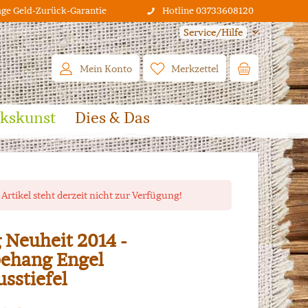
age Geld-Zurück-Garantie
Hotline 03733608120
Service/Hilfe
Mein Konto
Merkzettel
lkskunst
Dies & Das
 Artikel steht derzeit nicht zur Verfügung!
 Neuheit 2014 -
ehang Engel
usstiefel