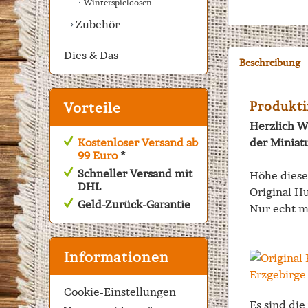
Winterspieldosen
Zubehör
Dies & Das
Beschreibung
Produkti
Vorteile
Herzlich W
Kostenloser Versand ab
der Miniat
99 Euro
*
Schneller Versand mit
Höhe dies
DHL
Original H
Geld-Zurück-Garantie
Nur echt m
Informationen
Cookie-Einstellungen
Es sind di