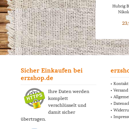
Hubrig 
Nikol
23,
Sicher Einkaufen bei
erzsh
erzshop.de
Kontakt
Versand
Ihre Daten werden
Allgeme
komplett
Datensc
verschlüsselt und
Widerru
damit sicher
Impres
übertragen.