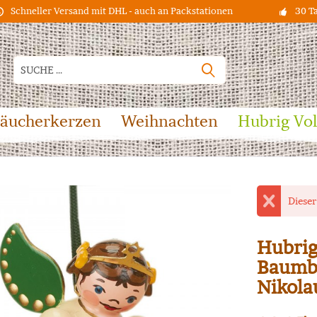
Schneller Versand mit DHL - auch an Packstationen
30 T
äucherkerzen
Weihnachten
Hubrig Vo
Dieser
Hubrig
Baumb
Nikola