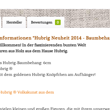
Hersteller
Bewertungen
0
nformationen "Hubrig Neuheit 2014 - Baumbehan
illkommen! In der faszinierenden bunten Welt
uren aus Holz aus dem Hause Hubrig.
es Hubrig-Baumbehang: 6cm
ubrig ®
it dem goldenen Hubrig-Knöpfchen am Aufhänger!
e vielen kleinen und großen Figuren, die mit ihrem unverw