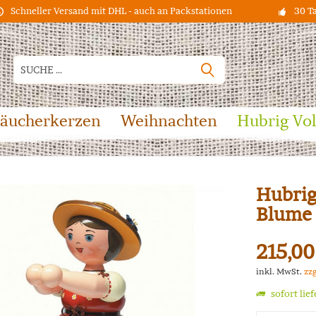
Schneller Versand mit DHL - auch an Packstationen
30 T
äucherkerzen
Weihnachten
Hubrig Vo
Hubrig
Blume
215,00
inkl. MwSt.
zz
sofort lie