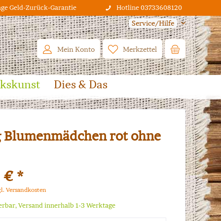
age Geld-Zurück-Garantie
Hotline 03733608120
Service/Hilfe
Mein Konto
Merkzettel
lkskunst
Dies & Das
 Blumenmädchen rot ohne
 € *
gl. Versandkosten
ferbar, Versand innerhalb 1-3 Werktage