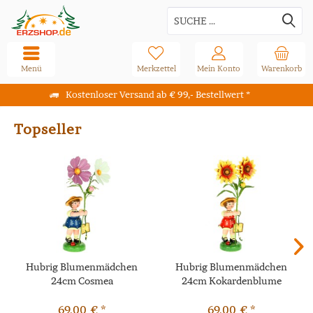
Menü
Merkzettel
Mein Konto
Warenkorb
Kostenloser Versand ab € 99,- Bestellwert *
Topseller
Hubrig Blumenmädchen
Hubrig Blumenmädchen
24cm Cosmea
24cm Kokardenblume
69,00 € *
69,00 € *