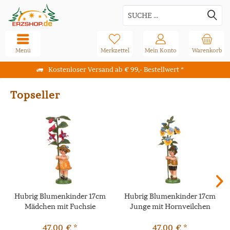
Menü
Merkzettel
Mein Konto
Warenkorb
Kostenloser Versand ab € 99,- Bestellwert *
Topseller
Hubrig Blumenkinder 17cm
Hubrig Blumenkinder 17cm
Mädchen mit Fuchsie
Junge mit Hornveilchen
47,00 € *
47,00 € *