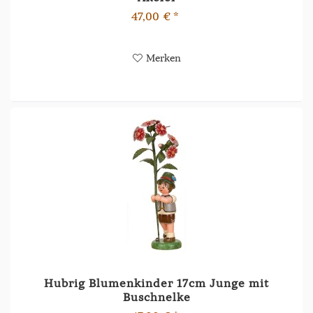
47,00 € *
Merken
Hubrig Blumenkinder 17cm Junge mit
Buschnelke