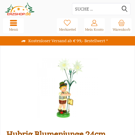
Menü
Merkzettel
Mein Konto
Warenkorb
Kostenloser Versand ab € 99,- Bestellwert *
Hubrig Blumenjunge 24cm