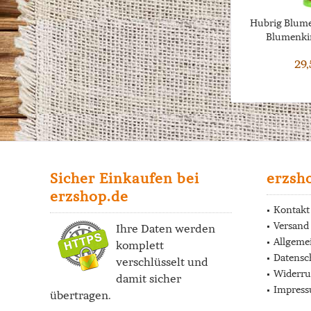
Hubrig Blum
Blumenkin
29,
Sicher Einkaufen bei
erzsh
erzshop.de
Kontakt
Versand
Ihre Daten werden
Allgeme
komplett
Datensc
verschlüsselt und
Widerru
damit sicher
Impres
übertragen.