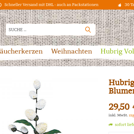
Schneller Versand mit DHL - auch an Packstationen
30 T
äucherkerzen
Weihnachten
Hubrig Vo
Hubri
Blumen
29,50 
inkl. MwSt.
zz
sofort lie