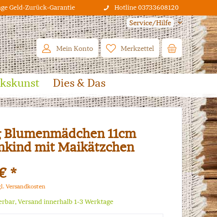
age Geld-Zurück-Garantie
Hotline 03733608120
Service/Hilfe
Mein Konto
Merkzettel
lkskunst
Dies & Das
g Blumenmädchen 11cm
kind mit Maikätzchen
€ *
gl. Versandkosten
ferbar, Versand innerhalb 1-3 Werktage