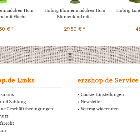
enmädchen 11cm
Hubrig Blumenmädchen 11cm
Hubrig Land
d mit Flachs
Blumenkind mit...
50 € *
29,50 € *
4
op.de Links
erzshop.de Service
 zu uns
Cookie-Einstellungen
 und Zahlung
Newsletter
ine Geschäftsbedingungen
Vertrag widerrufen
hutz
fsrecht
sum