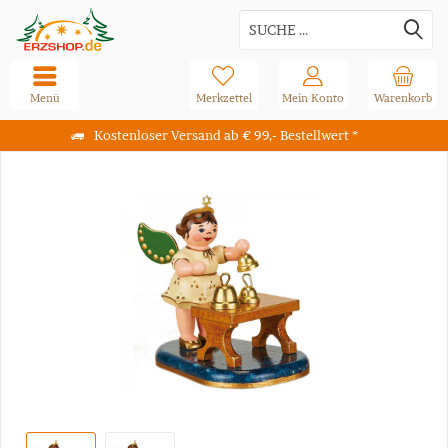
Menü
Merkzettel
Mein Konto
Warenkorb
Kostenloser Versand ab € 99,- Bestellwert *