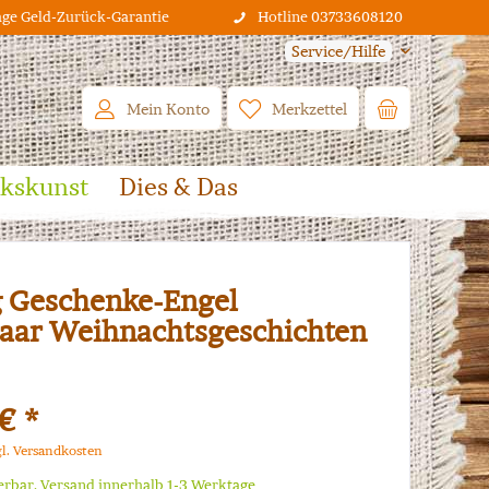
age Geld-Zurück-Garantie
Hotline 03733608120
Service/Hilfe
Mein Konto
Merkzettel
lkskunst
Dies & Das
 Geschenke-Engel
aar Weihnachtsgeschichten
€ *
gl. Versandkosten
ferbar, Versand innerhalb 1-3 Werktage