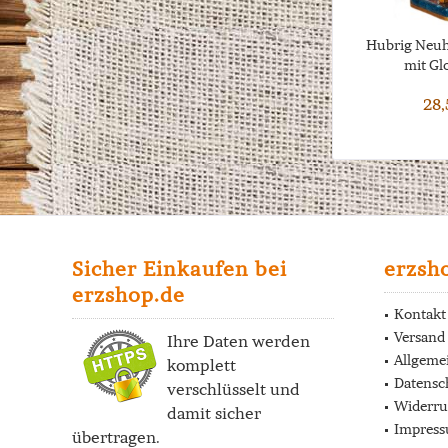
Hubrig Neuhe
mit Gl
28,
Sicher Einkaufen bei
erzsh
erzshop.de
Kontakt
Versand
Ihre Daten werden
Allgeme
komplett
Datensc
verschlüsselt und
Widerru
damit sicher
Impres
übertragen.