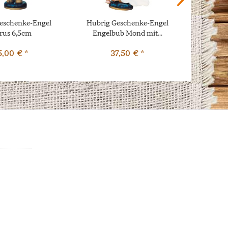
eschenke-Engel
Hubrig Geschenke-Engel
Hubrig
rus 6,5cm
Engelbub Mond mit...
Engel-S
5,00 € *
37,50 € *