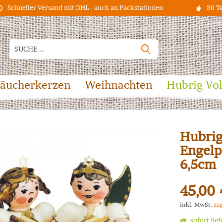
Schneller Versand mit DHL - auch an Packstationen
30 T
äucherkerzen
Weihnachten
Hubrig Vo
Hubrig
Engelp
6,5cm
45,00 
inkl. MwSt.
zz
sofort lie