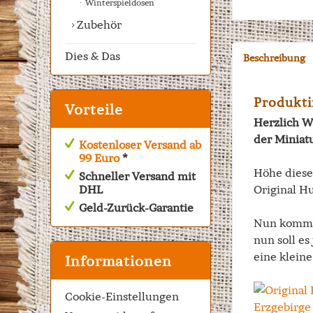
Winterspieldosen
Zubehör
Dies & Das
Beschreibung
Produkti
Vorteile
Herzlich W
der Miniat
Kostenloser Versand ab
99 Euro
*
Höhe diese
Schneller Versand mit
DHL
Original Hu
Geld-Zurück-Garantie
Nun kommt d
nun soll es
eine kleine
Informationen
Cookie-Einstellungen