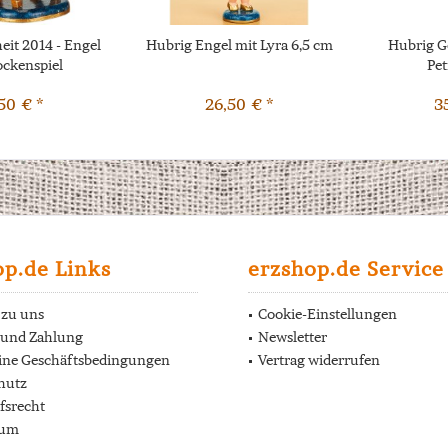
it 2014 - Engel
Hubrig Engel mit Lyra 6,5 cm
Hubrig G
ockenspiel
Pet
50 € *
26,50 € *
3
op.de Links
erzshop.de Service
 zu uns
Cookie-Einstellungen
 und Zahlung
Newsletter
ine Geschäftsbedingungen
Vertrag widerrufen
hutz
fsrecht
sum