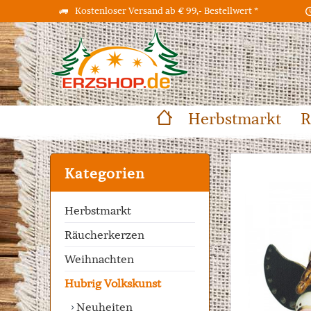
Kostenloser Versand ab € 99,- Bestellwert *
Herbstmarkt
R
Kategorien
Herbstmarkt
Räucherkerzen
Weihnachten
Hubrig Volkskunst
Neuheiten