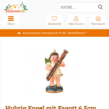
Menü
Merkzettel
Mein Konto
Warenkorb
Kostenloser Versand ab € 99,- Bestellwert *
Hubrig Engel mit Fagott 6,5cm