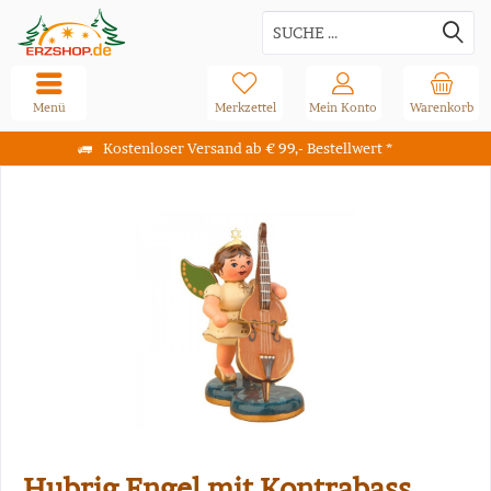
Menü
Merkzettel
Mein Konto
Warenkorb
Kostenloser Versand ab € 99,- Bestellwert *
Hubrig Engel mit Kontrabass