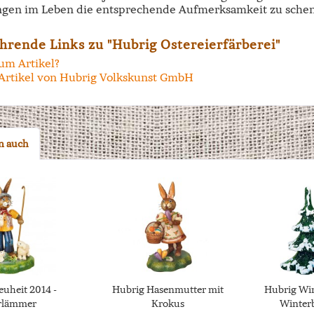
ngen im Leben die entsprechende Aufmerksamkeit zu schen
hrende Links zu "Hubrig Ostereierfärberei"
um Artikel?
Artikel von Hubrig Volkskunst GmbH
n auch
uheit 2014 -
Hubrig Hasenmutter mit
Hubrig Win
rlämmer
Krokus
Winterb