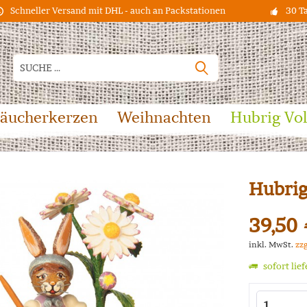
Schneller Versand mit DHL - auch an Packstationen
30 T
äucherkerzen
Weihnachten
Hubrig Vo
Hubrig
39,50 
inkl. MwSt.
zz
sofort lie