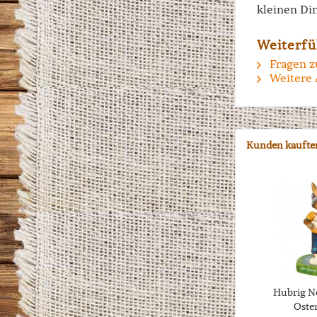
kleinen Di
Weiterfü
Fragen z
Weitere 
Kunden kaufte
Hubrig Ne
Oste