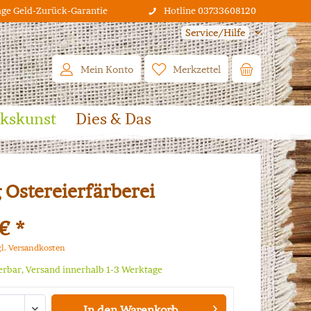
age Geld-Zurück-Garantie
Hotline 03733608120
Service/Hilfe
Mein Konto
Merkzettel
lkskunst
Dies & Das
 Ostereierfärberei
€ *
gl. Versandkosten
ferbar, Versand innerhalb 1-3 Werktage
In den
Warenkorb