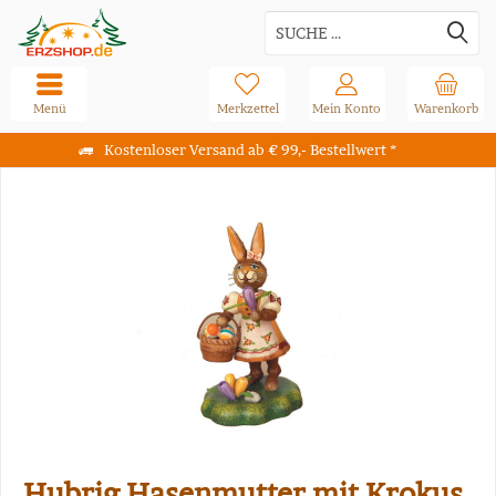
Menü
Merkzettel
Mein Konto
Warenkorb
Kostenloser Versand ab € 99,- Bestellwert *
Hubrig Hasenmutter mit Krokus