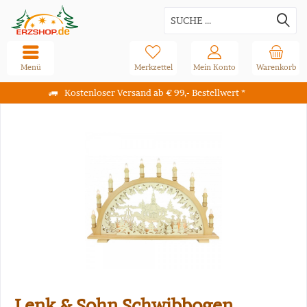
Menü
Merkzettel
Mein Konto
Warenkorb
Kostenloser Versand ab € 99,- Bestellwert *
Lenk & Sohn Schwibbogen