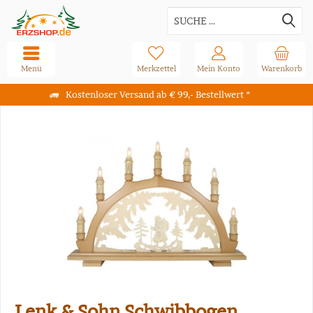
Menü
Merkzettel
Mein Konto
Warenkorb
Kostenloser Versand ab € 99,- Bestellwert *
Lenk & Sohn Schwibbogen