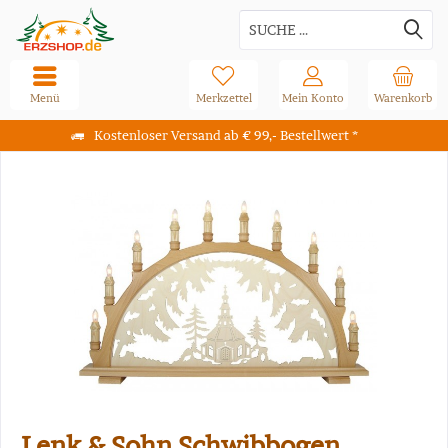
Menü
Merkzettel
Mein Konto
Warenkorb
Kostenloser Versand ab € 99,- Bestellwert *
Lenk & Sohn Schwibbogen