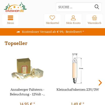
Menü
Merkzettel
Mein Konto
Warenkorb
Kostenloser Versand ab € 99,- Bestellwert *
Topseller
Annaberger Faltstern -
Kleinschaftskerzen 23V/3W
Beleuchtung - 12Volt -...
14,95 € *
1,49 € *