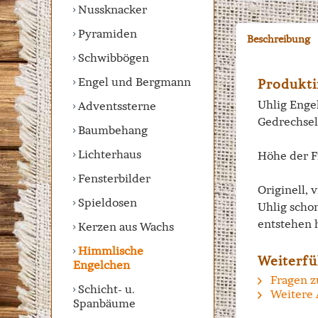
Nussknacker
Pyramiden
Beschreibung
Schwibbögen
Engel und Bergmann
Produkti
Uhlig Engel
Adventssterne
Gedrechsel
Baumbehang
Lichterhaus
Höhe der F
Fensterbilder
Originell, 
Spieldosen
Uhlig scho
entstehen 
Kerzen aus Wachs
Himmlische
Weiterfü
Engelchen
Fragen z
Schicht- u.
Weitere 
Spanbäume