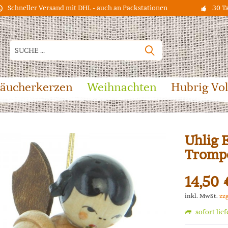
Schneller Versand mit DHL - auch an Packstationen
30 T
äucherkerzen
Weihnachten
Hubrig Vo
Uhlig 
Trompe
14,50 
inkl. MwSt.
zz
sofort lie