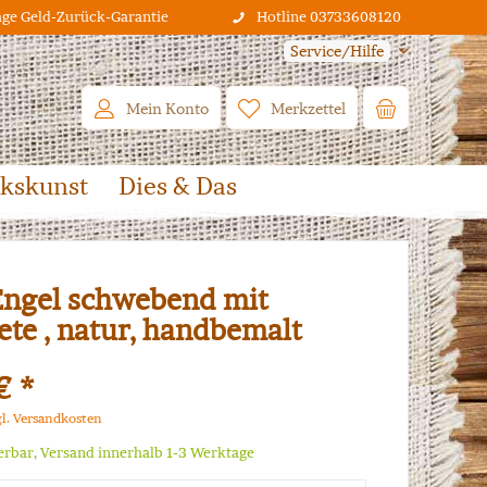
age Geld-Zurück-Garantie
Hotline 03733608120
Service/Hilfe
Mein Konto
Merkzettel
lkskunst
Dies & Das
Engel schwebend mit
te , natur, handbemalt
€ *
gl. Versandkosten
ferbar, Versand innerhalb 1-3 Werktage