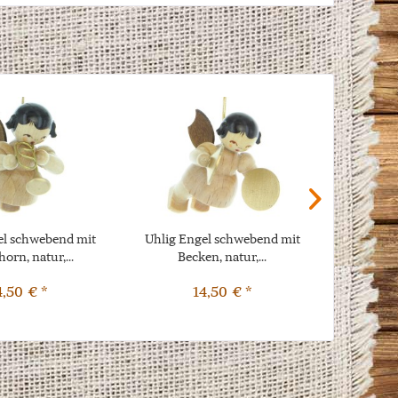
el schwebend mit
Uhlig Engel schwebend mit
Uhlig E
orn, natur,...
Becken, natur,...
Quer
4,50 € *
14,50 € *