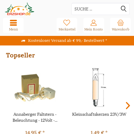
Menü
Merkzettel
Mein Konto
Warenkorb
Kostenloser Versand ab € 99,- Bestellwert *
Topseller
Annaberger Faltstern -
Kleinschaftskerzen 23V/3W
Beleuchtung - 12Volt -...
14,95 € *
1,49 € *