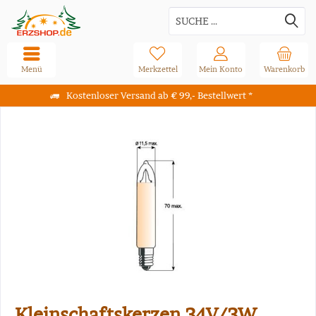
Menü
Merkzettel
Mein Konto
Warenkorb
Kostenloser Versand ab € 99,- Bestellwert *
Kleinschaftskerzen 34V/3W