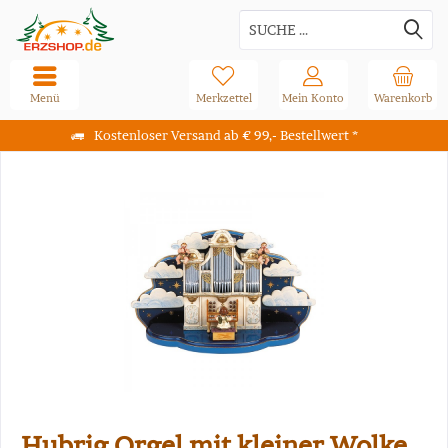
Menü
Merkzettel
Mein Konto
Warenkorb
Kostenloser Versand ab € 99,- Bestellwert *
Hubrig Orgel mit kleiner Wolke