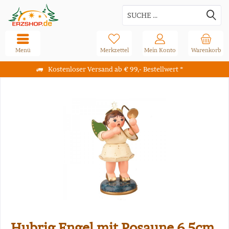
Menü
Merkzettel
Mein Konto
Warenkorb
Kostenloser Versand ab € 99,- Bestellwert *
Hubrig Engel mit Posaune 6,5cm