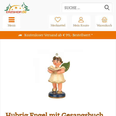
Menü
Merkzettel
Mein Konto
Warenkorb
Kostenloser Versand ab € 99,- Bestellwert *
Hubrig Engel mit Gesangsbuch