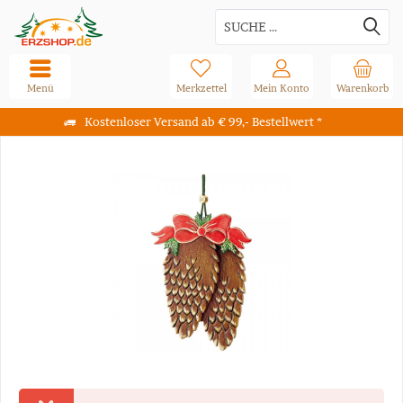
Menü
Merkzettel
Mein Konto
Warenkorb
Kostenloser Versand ab € 99,- Bestellwert *