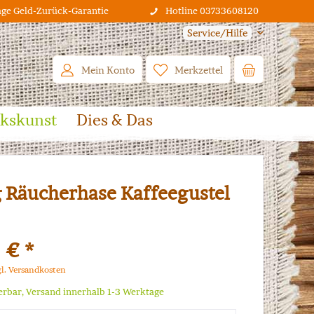
age Geld-Zurück-Garantie
Hotline 03733608120
Service/Hilfe
Mein Konto
Merkzettel
lkskunst
Dies & Das
 Räucherhase Kaffeegustel
 € *
gl. Versandkosten
ferbar, Versand innerhalb 1-3 Werktage