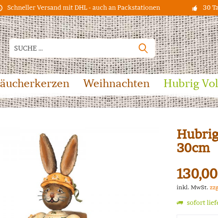
Schneller Versand mit DHL - auch an Packstationen
30 T
äucherkerzen
Weihnachten
Hubrig Vo
Hubrig
30cm
130,00
inkl. MwSt.
zz
sofort lie