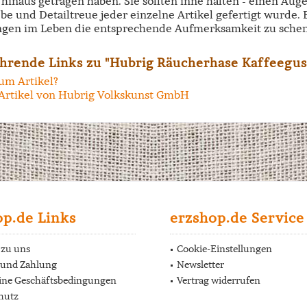
hinaus getragen haben. Sie sollten inne halten - einen Aug
ebe und Detailtreue jeder einzelne Artikel gefertigt wurde.
ngen im Leben die entsprechende Aufmerksamkeit zu schen
hrende Links zu "Hubrig Räucherhase Kaffeegus
um Artikel?
Artikel von Hubrig Volkskunst GmbH
op.de Links
erzshop.de Service
 zu uns
Cookie-Einstellungen
 und Zahlung
Newsletter
ine Geschäftsbedingungen
Vertrag widerrufen
hutz