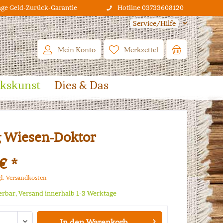
age Geld-Zurück-Garantie
Hotline 03733608120
Service/Hilfe
Mein Konto
Merkzettel
lkskunst
Dies & Das
 Wiesen-Doktor
€ *
gl. Versandkosten
ferbar, Versand innerhalb 1-3 Werktage
In den
Warenkorb