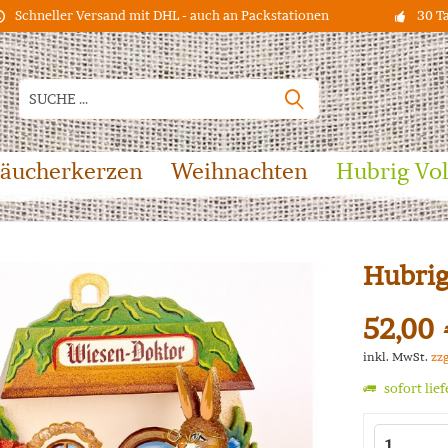
Schneller Versand mit DHL - auch an Packstationen
30 T
äucherkerzen
Weihnachten
Hubrig Vo
Hubrig
52,00 
inkl. MwSt.
zz
sofort lie