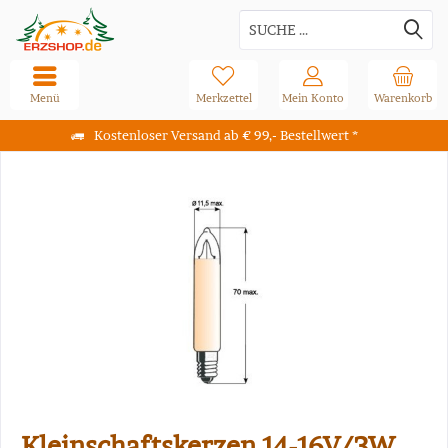
Menü
Merkzettel
Mein Konto
Warenkorb
Kostenloser Versand ab € 99,- Bestellwert *
Kleinschaftskerzen 14-16V/3W