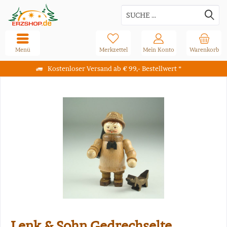
Menü
Merkzettel
Mein Konto
Warenkorb
Kostenloser Versand ab € 99,- Bestellwert *
Lenk & Sohn Gedrechselte