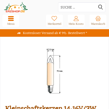
Menü
Merkzettel
Mein Konto
Warenkorb
Kostenloser Versand ab € 99,- Bestellwert *
Kleinschaftskerzen 14-16V/3W