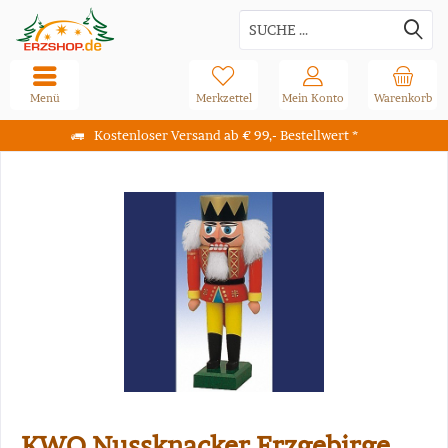
Menü
Merkzettel
Mein Konto
Warenkorb
Kostenloser Versand ab € 99,- Bestellwert *
KWO Nussknacker Erzgebirge