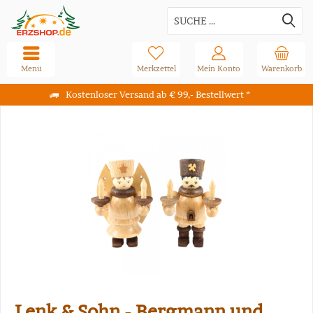
Menü
Merkzettel
Mein Konto
Warenkorb
Kostenloser Versand ab € 99,- Bestellwert *
Lenk & Sohn - Bergmann und