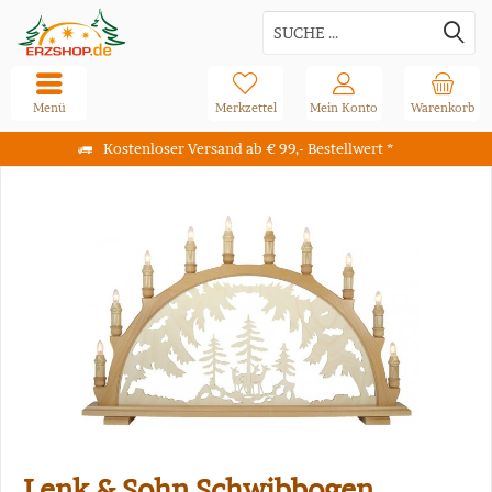
Menü
Merkzettel
Mein Konto
Warenkorb
Kostenloser Versand ab € 99,- Bestellwert *
Lenk & Sohn Schwibbogen