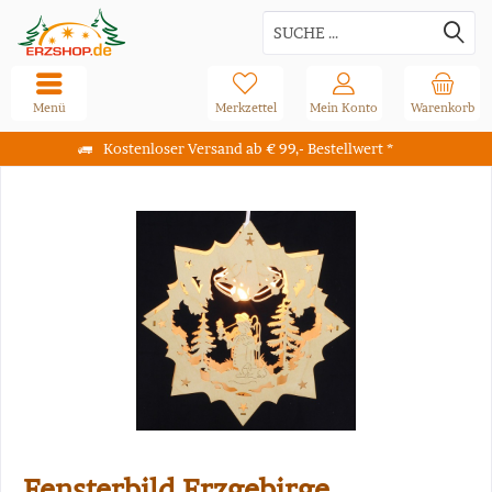
Menü
Merkzettel
Mein Konto
Warenkorb
Kostenloser Versand ab € 99,- Bestellwert *
Fensterbild Erzgebirge