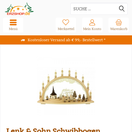
Menü
Merkzettel
Mein Konto
Warenkorb
Kostenloser Versand ab € 99,- Bestellwert *
Lenk & Sohn Schwibbogen