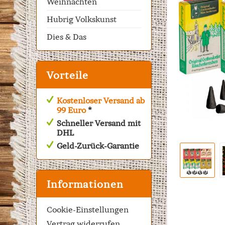
Weihnachten
Hubrig Volkskunst
Dies & Das
Vorteile
Kostenloser Versand ab
99 Euro
*
Schneller Versand mit
DHL
Geld-Zurück-Garantie
Informationen
Cookie-Einstellungen
Vertrag widerrufen