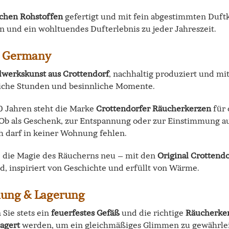
ichen Rohstoffen
gefertigt und mit fein abgestimmten Duft
 und ein wohltuendes Dufterlebnis zu jeder Jahreszeit.
n Germany
werkskunst aus Crottendorf
, nachhaltig produziert und mi
iche Stunden und besinnliche Momente.
80 Jahren steht die Marke
Crottendorfer Räucherkerzen
für 
 Ob als Geschenk, zur Entspannung oder zur Einstimmung auf
 darf in keiner Wohnung fehlen.
e die Magie des Räucherns neu – mit den
Original Crottend
d, inspiriert von Geschichte und erfüllt von Wärme.
ung & Lagerung
Sie stets ein
feuerfestes Gefäß
und die richtige
Räucherke
lagert
werden, um ein gleichmäßiges Glimmen zu gewährlei