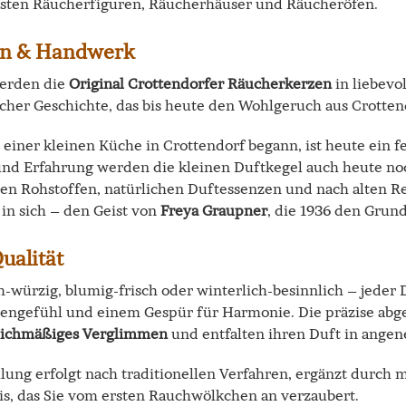
isten Räucherfiguren, Räucherhäuser und Räucheröfen.
on & Handwerk
werden die
Original Crottendorfer Räucherkerzen
in liebevo
cher Geschichte, das bis heute den Wohlgeruch aus Crottend
 einer kleinen Küche in Crottendorf begann, ist heute ein 
 und Erfahrung werden die kleinen Duftkegel auch heute noc
en Rohstoffen, natürlichen Duftessenzen und nach alten Re
in sich – den Geist von
Freya Graupner
, die 1936 den Grun
ualität
h-würzig, blumig-frisch oder winterlich-besinnlich – jeder 
zengefühl und einem Gespür für Harmonie. Die präzise ab
leichmäßiges Verglimmen
und entfalten ihren Duft in angen
lung erfolgt nach traditionellen Verfahren, ergänzt durch 
is, das Sie vom ersten Rauchwölkchen an verzaubert.