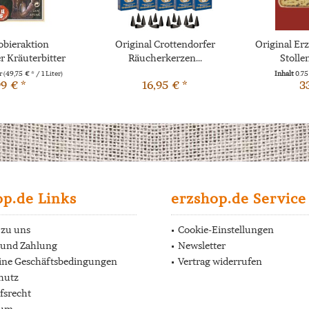
bieraktion
Original Crottendorfer
Original Er
 Kräuterbitter
Räucherkerzen...
Stoll
,04l
er
(49,75 € * / 1 Liter)
Inhalt
0.7
99 € *
16,95 € *
3
op.de Links
erzshop.de Service
 zu uns
Cookie-Einstellungen
 und Zahlung
Newsletter
ine Geschäftsbedingungen
Vertrag widerrufen
hutz
fsrecht