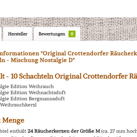
Hersteller
Bewertungen
0
nformationen "Original Crottendorfer Räucherk
ln - Mischung Nostalgie D"
lt -
10 Schachteln Original Crottendorfer 
algie Edition Weihrauch
algie Edition Weihnachtsduft
algie Edition Bergmannsduft
 Weihrauchkerzl
& Menge
htel enthält
24 Räucherkerzen der Größe M
(ca. 27 mm hoc