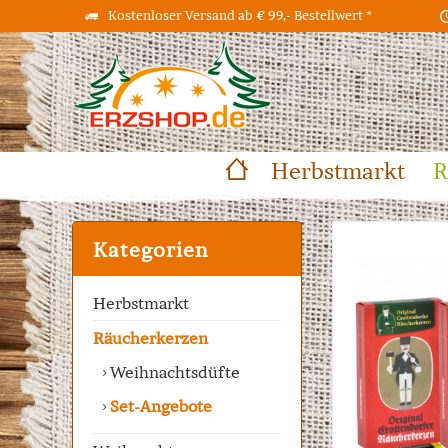
Kostenloser Versand ab € 99,- Bestellwert *
Herbstmarkt
R
Kategorien
Herbstmarkt
Räucherkerzen
Weihnachtsdüfte
Set-Angebote