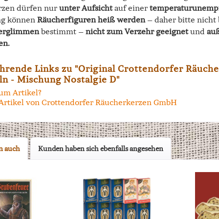
rzen dürfen nur
unter Aufsicht
auf einer
temperaturunempf
ng können
Räucherfiguren heiß werden
– daher bitte nicht
erglimmen
bestimmt –
nicht zum Verzehr geeignet
und
auß
en.
hrende Links zu "Original Crottendorfer Räuche
ln - Mischung Nostalgie D"
um Artikel?
Artikel von Crottendorfer Räucherkerzen GmbH
n auch
Kunden haben sich ebenfalls angesehen