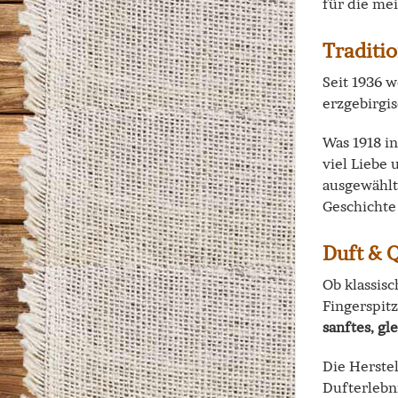
für die me
Traditi
Seit 1936 
erzgebirgis
Was 1918 in
viel Liebe
ausgewählt
Geschichte 
Duft & Q
Ob klassisc
Fingerspit
sanftes, g
Die Herstel
Dufterlebn