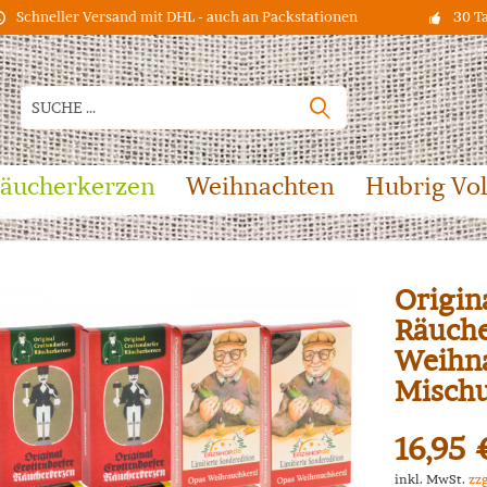
Schneller Versand mit DHL - auch an Packstationen
30 T
äucherkerzen
Weihnachten
Hubrig Vo
Origin
Räuche
Weihna
Mischu
16,95 
inkl. MwSt.
zz