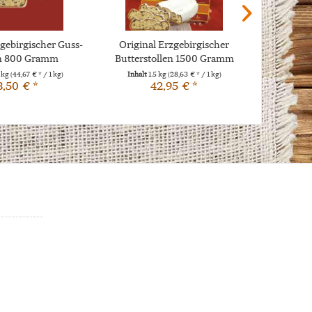
zgebirgischer Guss-
Original Erzgebirgischer
Grubenfeu
en 800 Gramm
Butterstollen 1500 Gramm
5 kg
(44,67 € * / 1 kg)
Inhalt
1.5 kg
(28,63 € * / 1 kg)
Inhalt
0.7
3,50 € *
42,95 € *