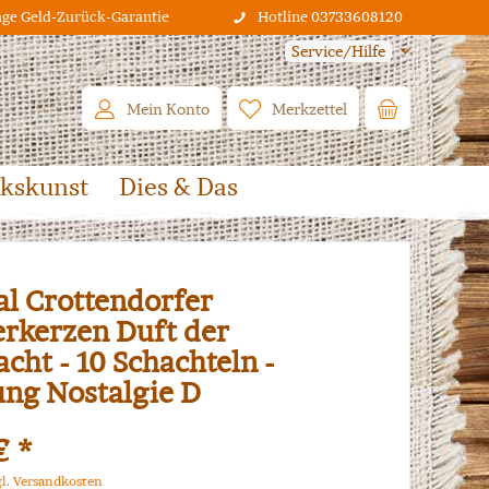
age Geld-Zurück-Garantie
Hotline 03733608120
Service/Hilfe
Mein Konto
Merkzettel
lkskunst
Dies & Das
al Crottendorfer
rkerzen Duft der
cht - 10 Schachteln -
ng Nostalgie D
€ *
gl. Versandkosten