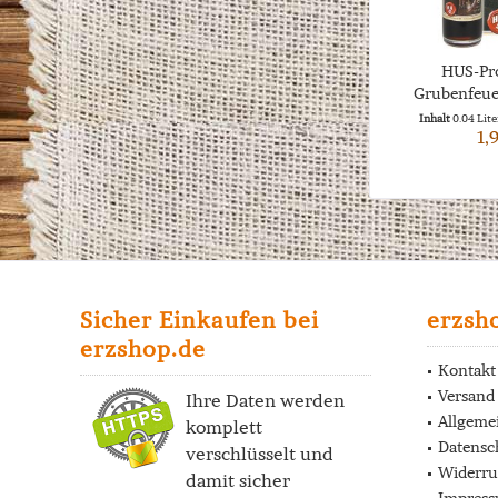
HUS-Pro
Grubenfeuer
0
Inhalt
0.04 Lit
1,
Sicher Einkaufen bei
erzsh
erzshop.de
Kontakt
Versand
Ihre Daten werden
Allgeme
komplett
Datensc
verschlüsselt und
Widerru
damit sicher