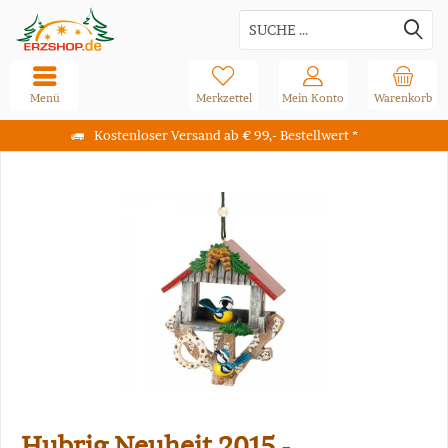
Menü
Merkzettel
Mein Konto
Warenkorb
Kostenloser Versand ab € 99,- Bestellwert *
Hubrig Neuheit 2015 -