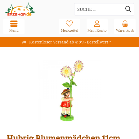
Menü
Merkzettel
Mein Konto
Warenkorb
Kostenloser Versand ab € 99,- Bestellwert *
Hubrig Blumenmädchen 11cm