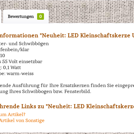
Bewertungen
0
nformationen "Neuheit: LED Kleinschaftskerze U
hter- und Schwibbögen
lfenbein/klar
E10
s 55 Volt einsetzbar
: 0,1 Watt
rbe: warm-weiss
sende Ausführung für Ihre Ersatzkerzen finden Sie eingepr
ung Ihres Schwibbogen bzw. Fensterbild.
hrende Links zu "Neuheit: LED Kleinschaftskerze
um Artikel?
rtikel von Sonstige