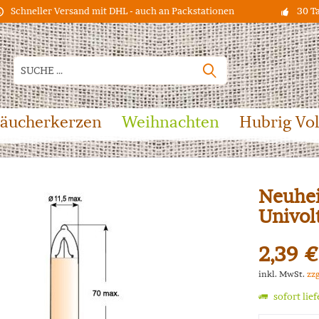
Schneller Versand mit DHL - auch an Packstationen
30 T
äucherkerzen
Weihnachten
Hubrig Vo
Neuhei
Univolt
2,39 €
inkl. MwSt.
zz
sofort lie