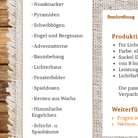
Nussknacker
Pyramiden
Beschreibung
Schwibbögen
Engel und Bergmann
Produkti
für Lic
Adventssterne
Farbe: e
Baumbehang
Sockel 
von 8 bi
Lichterhaus
Leistung
Lichtfa
Fensterbilder
Spieldosen
Die pas
Verpack
Kerzen aus Wachs
Himmlische
Weiterfü
Engelchen
Fragen z
Weitere A
Schicht- u.
Spanbäume