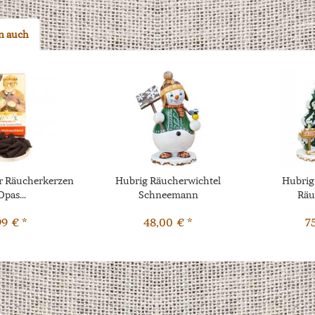
n auch
r Räucherkerzen
Hubrig Räucherwichtel
Hubrig
Opas...
Schneemann
Räu
Schne
99 € *
48,00 € *
7