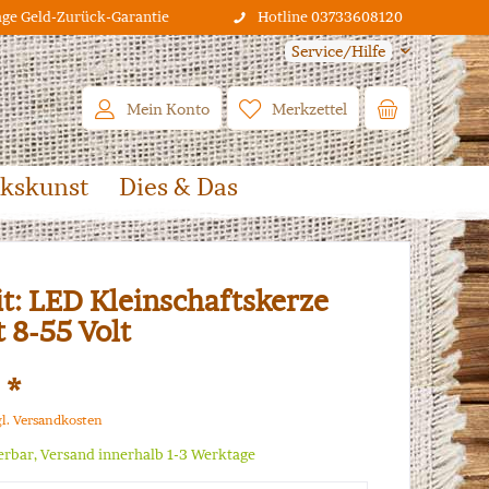
age Geld-Zurück-Garantie
Hotline 03733608120
Service/Hilfe
Mein Konto
Merkzettel
lkskunst
Dies & Das
t: LED Kleinschaftskerze
 8-55 Volt
 *
gl. Versandkosten
ferbar, Versand innerhalb 1-3 Werktage