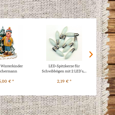
 Winterkinder
LED-Spitzkerze für
Lichterbo
chermann
Schwibbögen mit 2 LED´s,...
ei
eschuhfahrer
5,00 € *
2,19 € *