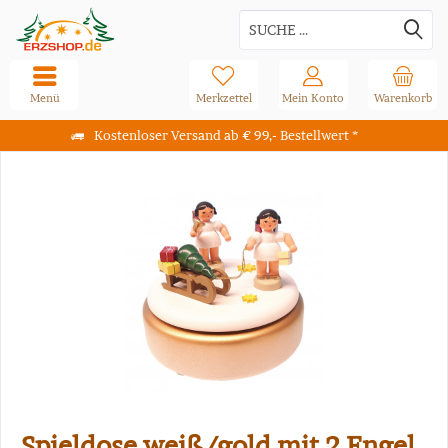
Menü
Merkzettel
Mein Konto
Warenkorb
Kostenloser Versand ab € 99,- Bestellwert *
Spieldose weiß/gold mit 2 Engel