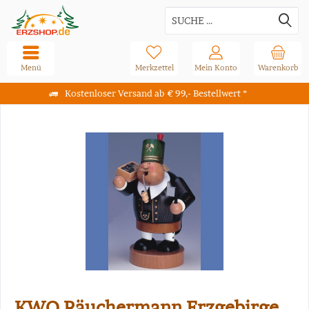
Menü
Merkzettel
Mein Konto
Warenkorb
Kostenloser Versand ab € 99,- Bestellwert *
KWO Räuchermann Erzgebirge