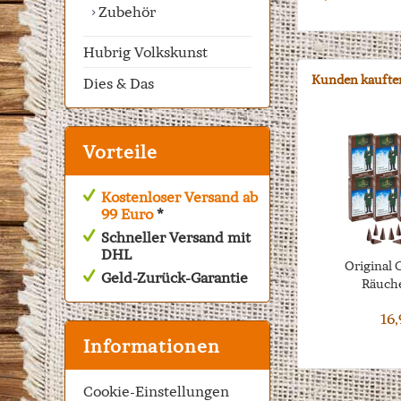
Zubehör
Hubrig Volkskunst
Kunden kaufte
Dies & Das
Vorteile
Kostenloser Versand ab
99 Euro
*
Schneller Versand mit
DHL
Original 
Geld-Zurück-Garantie
Räuche
16,
Informationen
Cookie-Einstellungen