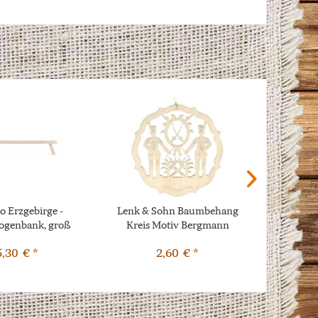
o Erzgebirge -
Lenk & Sohn Baumbehang
Lenk &
ogenbank, groß
Kreis Motiv Bergmann
Kreis Mo
5,30 € *
2,60 € *