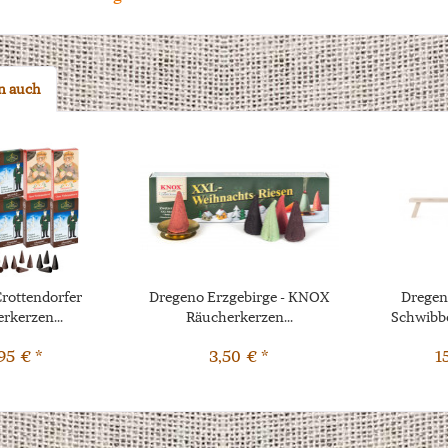
n auch
Crottendorfer
Dregeno Erzgebirge - KNOX
Dregen
rkerzen...
Räucherkerzen...
Schwibb
95 € *
3,50 € *
1