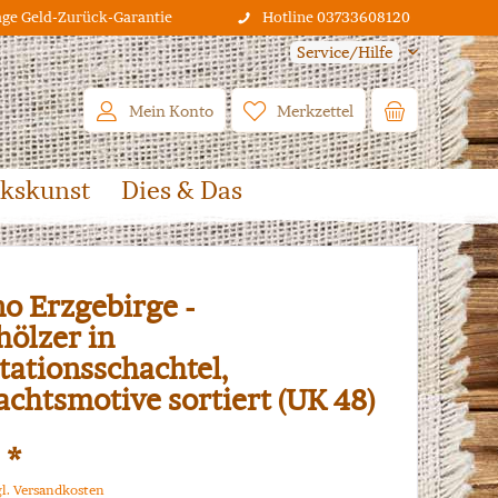
age Geld-Zurück-Garantie
Hotline 03733608120
Service/Hilfe
Mein Konto
Merkzettel
lkskunst
Dies & Das
o Erzgebirge -
ölzer in
tationsschachtel,
chtsmotive sortiert (UK 48)
 *
gl. Versandkosten