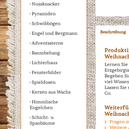
Nussknacker
Pyramiden
Schwibbögen
Beschreibung
Engel und Bergmann
Adventssterne
Produkti
Baumbehang
Weihnach
Lichterhaus
Lernen Sie
Erzgebirgi
Fensterbilder
Begeben Sie
viel Wisse
Spieldosen
Lassen Sie
Kerzen aus Wachs
Co.
Himmlische
Weiterfü
Engelchen
Weihnach
Schicht- u.
Fragen z
Spanbäume
Weitere 