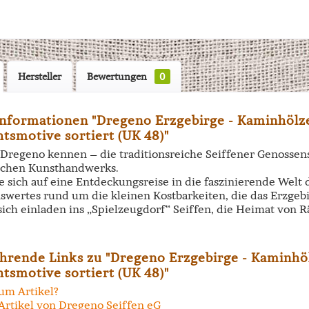
Hersteller
Bewertungen
0
nformationen "Dregeno Erzgebirge - Kaminhölzer
tsmotive sortiert (UK 48)"
 Dregeno kennen – die traditionsreiche Seiffener Genossen
schen Kunsthandwerks.
 sich auf eine Entdeckungsreise in die faszinierende Welt 
nswertes rund um die kleinen Kostbarkeiten, die das Erzgeb
 sich einladen ins „Spielzeugdorf“ Seiffen, die Heimat vo
hrende Links zu "Dregeno Erzgebirge - Kaminhöl
tsmotive sortiert (UK 48)"
um Artikel?
Artikel von Dregeno Seiffen eG