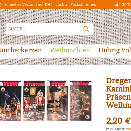
Schneller Versand mit DHL - auch an Packstationen
30 T
äucherkerzen
Weihnachten
Hubrig Vo
Dregen
Kaminh
Präsen
Weihna
2,20 €
inkl. MwSt.
zz