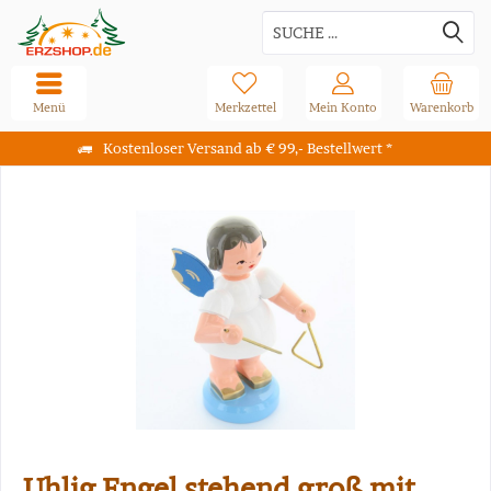
Menü
Merkzettel
Mein Konto
Warenkorb
Kostenloser Versand ab € 99,- Bestellwert *
Uhlig Engel stehend groß mit