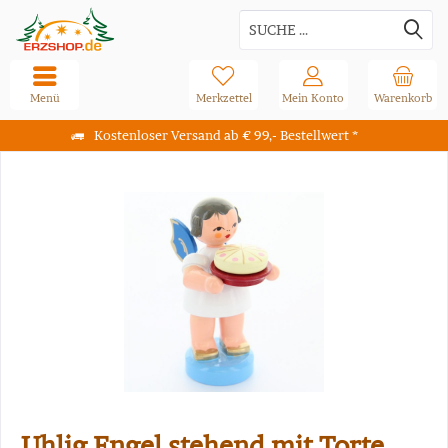
Menü
Merkzettel
Mein Konto
Warenkorb
Kostenloser Versand ab € 99,- Bestellwert *
Uhlig Engel stehend mit Torte,