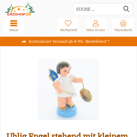
Menü
Merkzettel
Mein Konto
Warenkorb
Kostenloser Versand ab € 99,- Bestellwert *
Uhlig Engel stehend mit kleinem