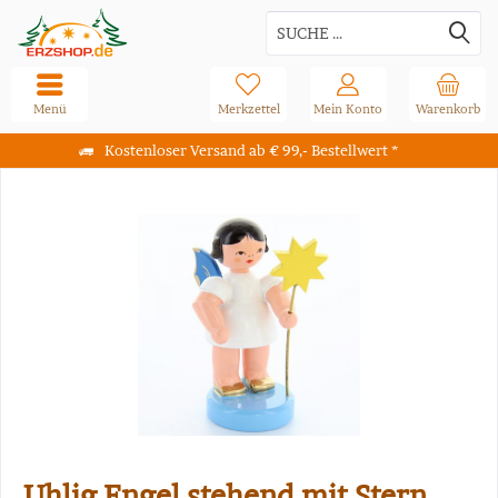
Menü
Merkzettel
Mein Konto
Warenkorb
Kostenloser Versand ab € 99,- Bestellwert *
Uhlig Engel stehend mit Stern,