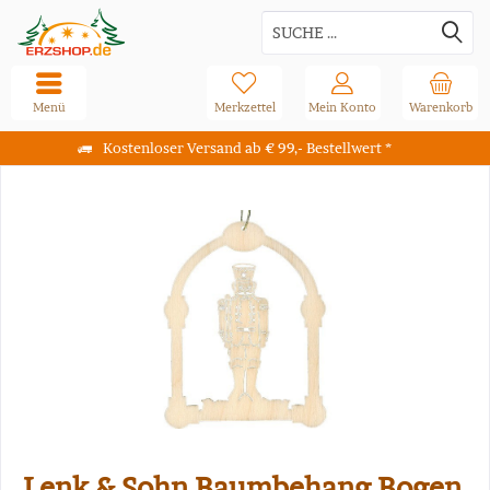
Menü
Merkzettel
Mein Konto
Warenkorb
Kostenloser Versand ab € 99,- Bestellwert *
Lenk & Sohn Baumbehang Bogen