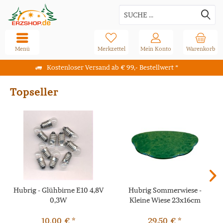
Menü
Merkzettel
Mein Konto
Warenkorb
Kostenloser Versand ab € 99,- Bestellwert *
Topseller
Hubrig - Glühbirne E10 4,8V
Hubrig Sommerwiese -
0,3W
Kleine Wiese 23x16cm
10,00 € *
29,50 € *